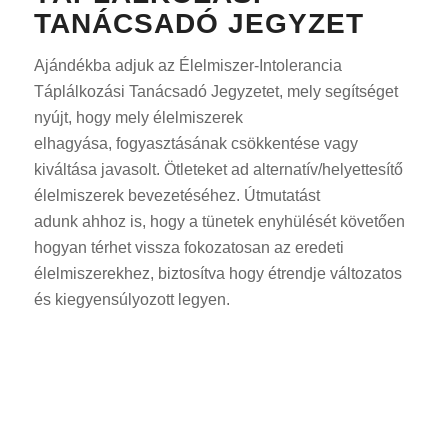
TANÁCSADÓ JEGYZET
Ajándékba adjuk az Élelmiszer-Intolerancia
Táplálkozási Tanácsadó Jegyzetet, mely segítséget
nyújt, hogy mely élelmiszerek
elhagyása, fogyasztásának csökkentése vagy
kiváltása javasolt. Ötleteket ad alternatív/helyettesítő
élelmiszerek bevezetéséhez. Útmutatást
adunk ahhoz is, hogy a tünetek enyhülését követően
hogyan térhet vissza fokozatosan az eredeti
élelmiszerekhez, biztosítva hogy étrendje változatos
és kiegyensúlyozott legyen.