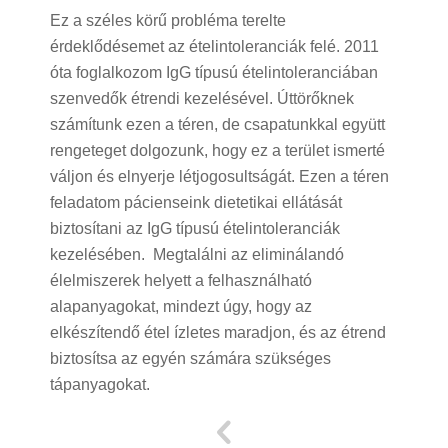
Ez a széles körű probléma terelte
érdeklődésemet az ételintoleranciák felé. 2011
óta foglalkozom IgG típusú ételintoleranciában
szenvedők étrendi kezelésével. Úttörőknek
számítunk ezen a téren, de csapatunkkal együtt
rengeteget dolgozunk, hogy ez a terület ismerté
váljon és elnyerje létjogosultságát. Ezen a téren
feladatom pácienseink dietetikai ellátását
biztosítani az IgG típusú ételintoleranciák
kezelésében. Megtalálni az eliminálandó
élelmiszerek helyett a felhasználható
alapanyagokat, mindezt úgy, hogy az
elkészítendő étel ízletes maradjon, és az étrend
biztosítsa az egyén számára szükséges
tápanyagokat.