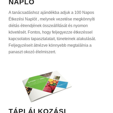
NAPLÓ
A tanácsadáshoz ajándékba adjuk a 100 Napos
Étkezési Naplót , melynek vezetése megkönnyíti
diétás étrendjének összeállítását és nyomon
követését. Fontos, hogy feljegyezze étkezéssel
kapcsolatos tapasztalatait, tüneteinek alakulását.
Feljegyzéseit átnézve könnyebb megtalálnia a
panaszt okozó élelmiszert.
TÁPLÁLKOZÁSI