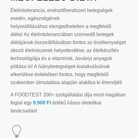
Ételintolerancia, emésztőrendszeri betegségek
esetén, egészségének
helyreállításához elengedhetetlen a megfelelő
diéta! Az ételintoleranciában szenvedő betegek
diétájának összeállításában fontos az érzékenységet
okozó élelmiszerek helyettesítése, az ételkészítés
technológiája és a vitaminok, ásványi anyagok
pótlása is! A hiánybetegségek kialakulásának
elkerülése érdekében fontos, hogy megfelelő
szakember útmutatása alapján alakítsa ki étrendjét!
A FOODTEST 200+ szolgáltatási díja most magában
foglal egy
9.900 Ft
értékű írásos dietetikai
tanácsadást