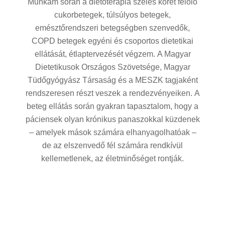
Munkám során a dietoterápia széles körét felölő
cukorbetegek, túlsúlyos betegek,
emésztőrendszeri betegségben szenvedők,
COPD betegek egyéni és csoportos dietetikai
ellátását, étlaptervezését végzem. A Magyar
Dietetikusok Országos Szövetsége, Magyar
Tüdőgyógyász Társaság és a MESZK tagjaként
rendszeresen részt veszek a rendezvényeiken. A
beteg ellátás során gyakran tapasztalom, hogy a
páciensek olyan krónikus panaszokkal küzdenek
– amelyek mások számára elhanyagolhatóak –
de az elszenvedő fél számára rendkívül
kellemetlenek, az életminőséget rontják.