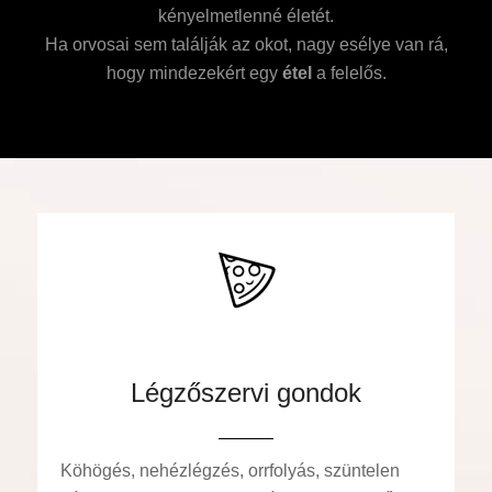
kényelmetlenné életét.
Ha orvosai sem találják az okot, nagy esélye van rá,
hogy mindezekért egy
étel
a felelős.
Légzőszervi gondok
Köhögés, nehézlégzés, orrfolyás, szüntelen