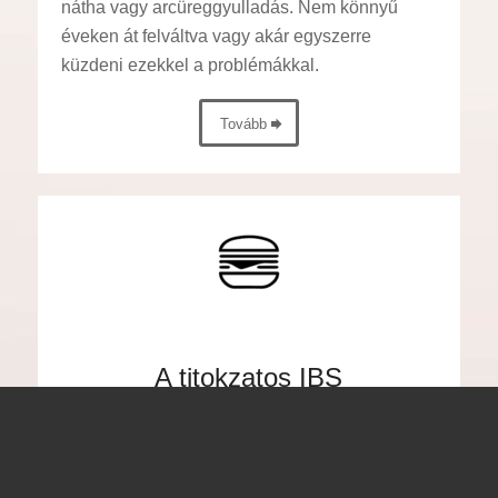
nátha vagy arcüreggyulladás. Nem könnyű
éveken át felváltva vagy akár egyszerre
küzdeni ezekkel a problémákkal.
Tovább
A titokzatos IBS
a leggyakoribb bélrendszeri megbetegedés,
melynek hátterében semmilyen szervi