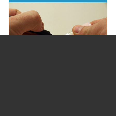
Írja rá a nevét és a vérvétel dátumát
a műanyag szállító csőre
4. lépés