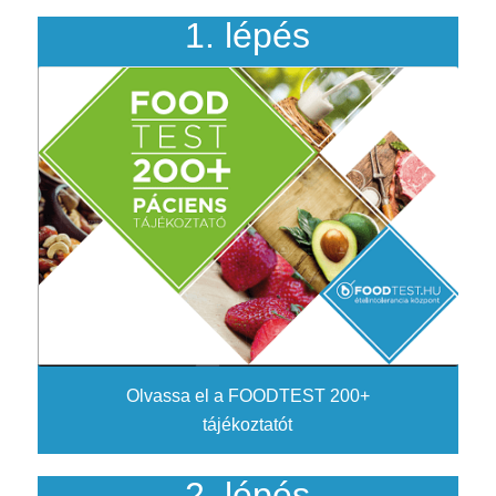
1. lépés
Olvassa el a FOODTEST 200+
tájékoztatót
2. lépés