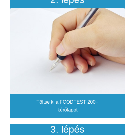
Töltse ki a FOODTEST 200+
kérőlapot
3. lépés