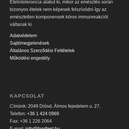
Ételintolerancia alakul ki, mikor az emésztés során
bizonyos ételek nem képesek felszívódni így az
emésztetlen komponensek kóros immunreakciót
váltanak ki.
Adatvédelem
Sajtómegjelenések
Általános Szerződési Feltételek
Működési engedély
KAPCSOLAT
Címünk: 2049 Diósd, Álmos fejedelem u. 27.
Telefon:
+36 1 424 0969
Fax: +36 1 226 2064
E-mail:
info@foodtest.hu