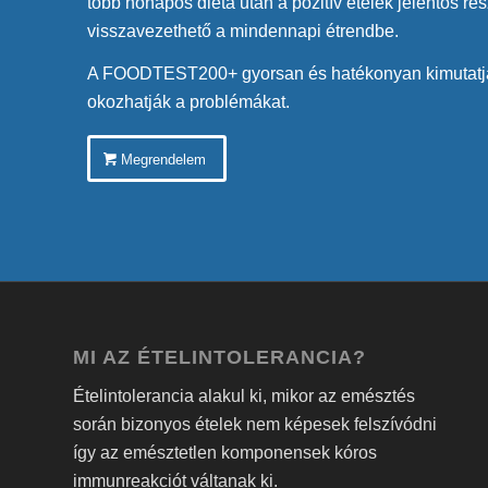
több hónapos diéta után a pozitív ételek jelentős ré
visszavezethető a mindennapi étrendbe.
A FOODTEST200+ gyorsan és hatékonyan kimutatja
okozhatják a problémákat.
Megrendelem
MI AZ ÉTELINTOLERANCIA?
Ételintolerancia alakul ki, mikor az emésztés
során bizonyos ételek nem képesek felszívódni
így az emésztetlen komponensek kóros
immunreakciót váltanak ki.