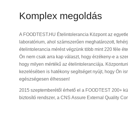
Komplex megoldás
A FOODTEST.HU Ételintolerancia Központ az egyetle
laboratórium, ahol számszerűen meghatározott, fehér
ételintolerancia mérést végzünk több mint 220 féle ét
Ön nem csak arra kap választ, hogy érzékeny-e a szer
hogy milyen mértékű az ételintoleranciája. Központunk
kezelésében is hatékony segítséget nyújt, hogy Ön is
egészségesen élhessen!
2015 szeptemberétől érhető el a FOODTEST 200+ kü
biztosító rendszer, a CNS Assure External Quality Co