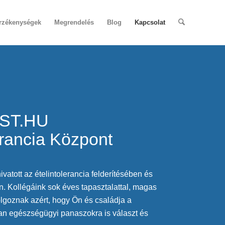
érzékenységek
Megrendelés
Blog
Kapcsolat
ST.HU
erancia Központ
vatott az ételintolerancia felderítésében és
. Kollégáink sok éves tapasztalattal, magas
lgoznak azért, hogy Ön és családja a
n egészségügyi panaszokra is választ és