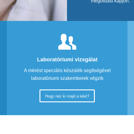
megoldást kapjon.
Laboratóriumi vizsgálat
A mérést speciális készülék segítségével
laboratóriumi szakemberek végzik
Hogy néz ki majd a lelet?