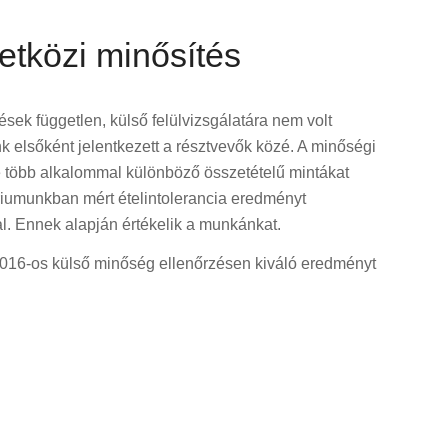
etközi minősítés
sek független, külső felülvizsgálatára nem volt
k elsőként jelentkezett a résztvevők közé. A minőségi
te több alkalommal különböző összetételű mintákat
riumunkban mért ételintolerancia eredményt
l. Ennek alapján értékelik a munkánkat.
016-os külső minőség ellenőrzésen kiváló eredményt