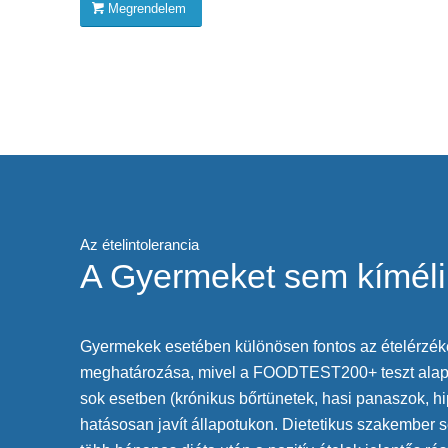
Megrendelem
Az ételintolerancia
A Gyermeket sem kíméli
Gyermekek esetében különösen fontos az ételérzé
meghatározása, mivel a FOODTEST200+ teszt alapjá
sok esetben (krónikus bőrtünetek, hasi panaszok, hip
hatásosan javít állapotukon. Dietetikus szakember s