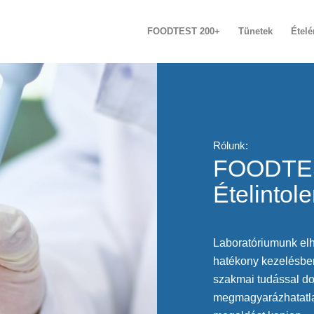
FOODTEST 200+
Tünetek
Étel
Rólunk:
FOODTE
Ételintol
Laboratóriumunk elhi
hatékony kezelésben
szakmai tudással do
megmagyarázhatatla