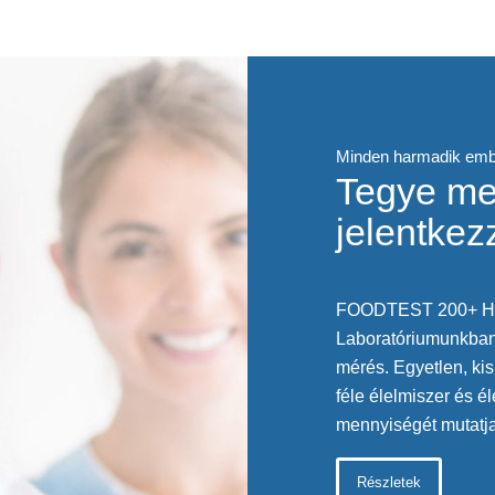
Minden harmadik emb
Tegye meg
jelentkez
FOODTEST 200+ 
Laboratóriumunkban 
mérés. Egyetlen, ki
féle élelmiszer és é
mennyiségét mutatja
Részletek