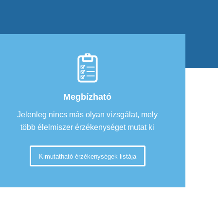
Megbízható
Jelenleg nincs más olyan vizsgálat, mely
több élelmiszer érzékenységet mutat ki
Kimutatható érzékenységek listája