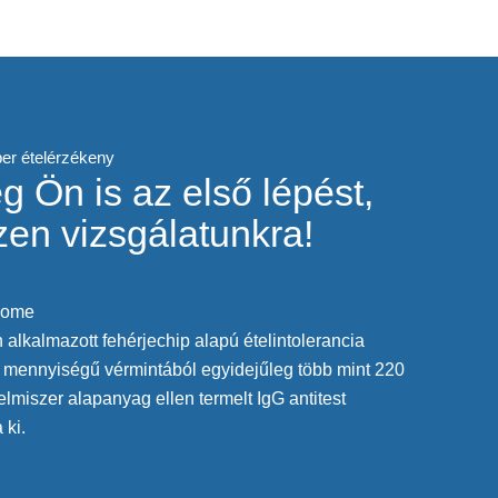
er ételérzékeny
 Ön is az első lépést,
zen vizsgálatunkra!
Home
alkalmazott fehérjechip alapú ételintolerancia
s mennyiségű vérmintából egyidejűleg több mint 220
lelmiszer alapanyag ellen termelt IgG antitest
 ki.