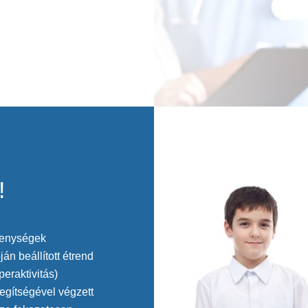
!
kenységek
n beállított étrend
eraktivitás)
egítségével végzett