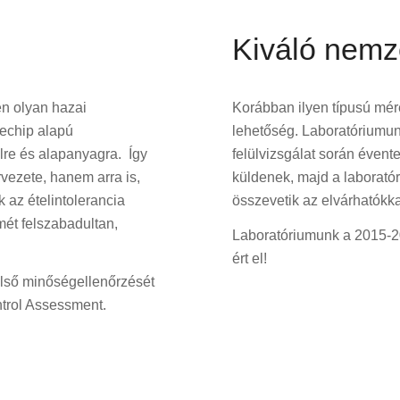
Kiváló nemz
n olyan hazai
Korábban ilyen típusú méré
jechip alapú
lehetőség. Laboratóriumun
elre és alapanyagra. Így
felülvizsgálat során éven
vezete, hanem arra is,
küldenek, majd a laborató
 az ételintolerancia
összevetik az elvárhatókka
mét felszabadultan,
Laboratóriumunk a 2015-2
ért el!
lső minőségellenőrzését
ntrol Assessment.