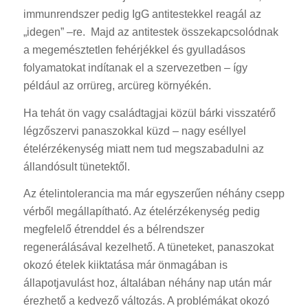
immunrendszer pedig IgG antitestekkel reagál az
„idegen” –re. Majd az antitestek összekapcsolódnak
a megemésztetlen fehérjékkel és gyulladásos
folyamatokat indítanak el a szervezetben – így
például az orrüreg, arcüreg környékén.
Ha tehát ön vagy családtagjai közül bárki visszatérő
légzőszervi panaszokkal küzd – nagy eséllyel
ételérzékenység miatt nem tud megszabadulni az
állandósult tünetektől.
Az ételintolerancia ma már egyszerűen néhány csepp
vérből megállapítható. Az ételérzékenység pedig
megfelelő étrenddel és a bélrendszer
regenerálásával kezelhető. A tüneteket, panaszokat
okozó ételek kiiktatása már önmagában is
állapotjavulást hoz, általában néhány nap után már
érezhető a kedvező változás. A problémákat okozó