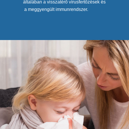
általában a visszatérő vírusfertőzések és
a meggyengült immunrendszer.