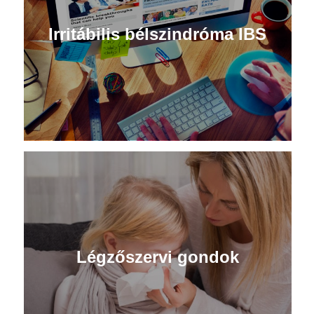
Irritábilis bélszindróma IBS
Légzőszervi gondok