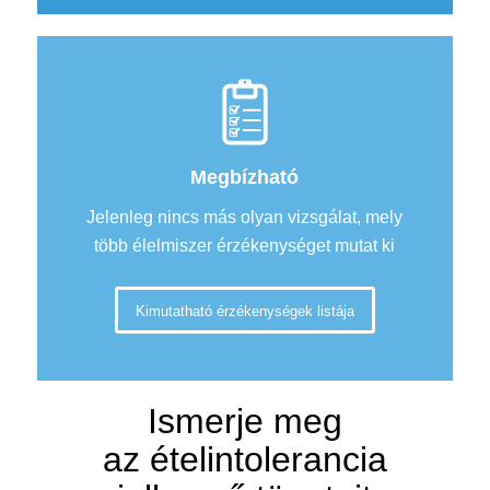
Megbízható
Jelenleg nincs más olyan vizsgálat, mely
több élelmiszer érzékenységet mutat ki
Kimutatható érzékenységek listája
Ismerje meg
az ételintolerancia