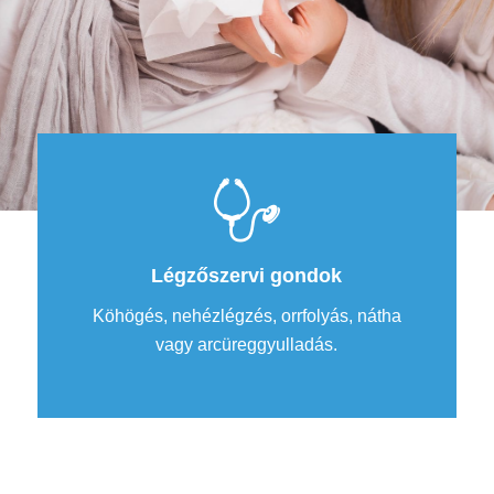
Légzőszervi gondok
Köhögés, nehézlégzés, orrfolyás, nátha
vagy arcüreggyulladás.