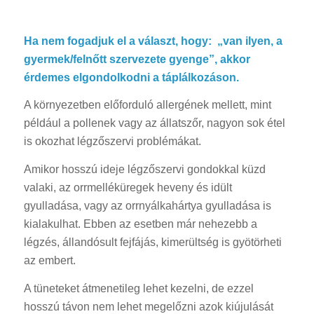
Ha nem fogadjuk el a választ, hogy: „van ilyen, a
gyermek/felnőtt szervezete gyenge”, akkor
érdemes elgondolkodni a táplálkozáson.
A környezetben előforduló allergének mellett, mint
például a pollenek vagy az állatszőr, nagyon sok étel
is okozhat légzőszervi problémákat.
Amikor hosszú ideje légzőszervi gondokkal küzd
valaki, az orrmelléküregek heveny és idült
gyulladása, vagy az orrnyálkahártya gyulladása is
kialakulhat. Ebben az esetben már nehezebb a
légzés, állandósult fejfájás, kimerültség is gyötörheti
az embert.
A tüneteket átmenetileg lehet kezelni, de ezzel
hosszú távon nem lehet megelőzni azok kiújulását