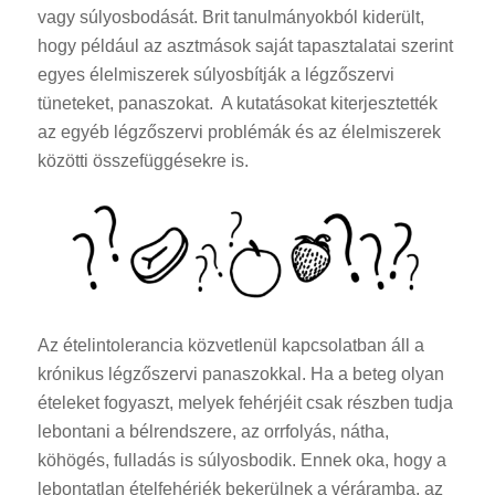
vagy súlyosbodását. Brit tanulmányokból kiderült,
hogy például az asztmások saját tapasztalatai szerint
egyes élelmiszerek súlyosbítják a légzőszervi
tüneteket, panaszokat. A kutatásokat kiterjesztették
az egyéb légzőszervi problémák és az élelmiszerek
közötti összefüggésekre is.
Az ételintolerancia közvetlenül kapcsolatban áll a
krónikus légzőszervi panaszokkal. Ha a beteg olyan
ételeket fogyaszt, melyek fehérjéit csak részben tudja
lebontani a bélrendszere, az orrfolyás, nátha,
köhögés, fulladás is súlyosbodik. Ennek oka, hogy a
lebontatlan ételfehérjék bekerülnek a véráramba, az