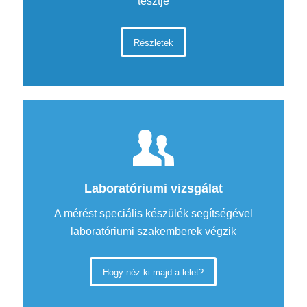
tesztje
Részletek
Laboratóriumi vizsgálat
A mérést speciális készülék segítségével
laboratóriumi szakemberek végzik
Hogy néz ki majd a lelet?