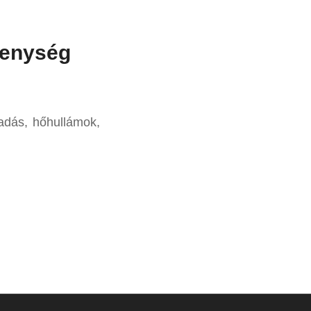
kenység
fadás, hőhullámok,