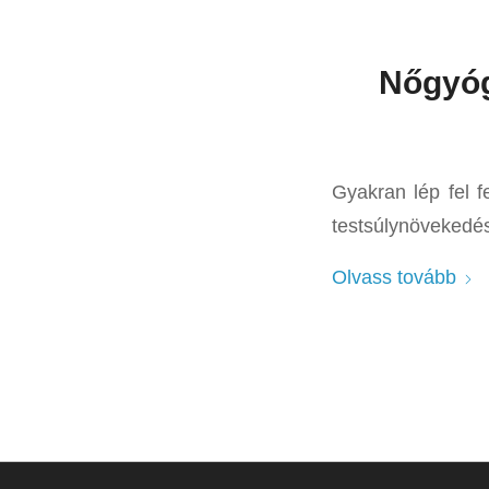
Nőgyóg
Gyakran lép fel f
testsúlynövekedés
Olvass tovább