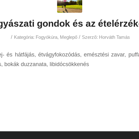
yászati gondok és az ételérzé
/
/
Kategória:
Fogyókúra
,
Meglepő
Szerző:
Horváth Tamás
ej- és hátfájás, étvágyfokozódás, emésztési zavar, puf
, bokák duzzanata, libidócsökkenés