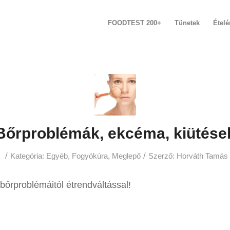
FOODTEST 200+
Tünetek
Étel
Bőrproblémák, ekcéma, kiütése
/
/
Kategória:
Egyéb
,
Fogyókúra
,
Meglepő
Szerző:
Horváth Tamás
őrproblémáitól étrendváltással!