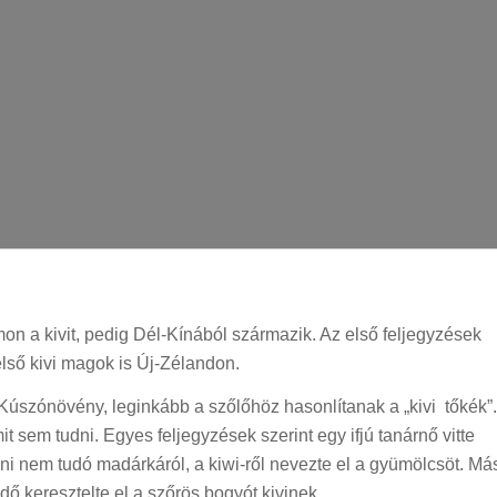
on a kivit, pedig Dél-Kínából származik. Az első feljegyzések
lső kivi magok is Új-Zélandon.
s Kúszónövény, leginkább a szőlőhöz hasonlítanak a „kivi tőkék”.
 sem tudni. Egyes feljegyzések szerint egy ifjú tanárnő vitte
ni nem tudó madárkáról, a kiwi-ről nevezte el a gyümölcsöt. Má
ő keresztelte el a szőrös bogyót kivinek.