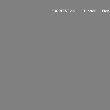
FOODTEST 200+
Tünetek
Étel