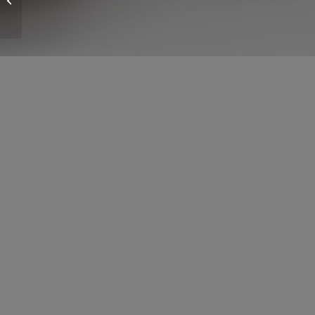
és az ételérzékenység