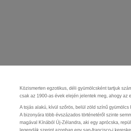
Közismerten egzotikus, déli gyümölcsként tartjuk szám
csak az 1900-as évek elején jelentek meg, ahogy az e
A tojás alakú, kívül szőrös, belül zöld színű gyümölc
A bizonyára több évszázados történetéről szinte semmit
magával Kínából Új-Zélandra, aki egy aprócska, repül
legendák szerint azonban egy san-francisco-i keresked