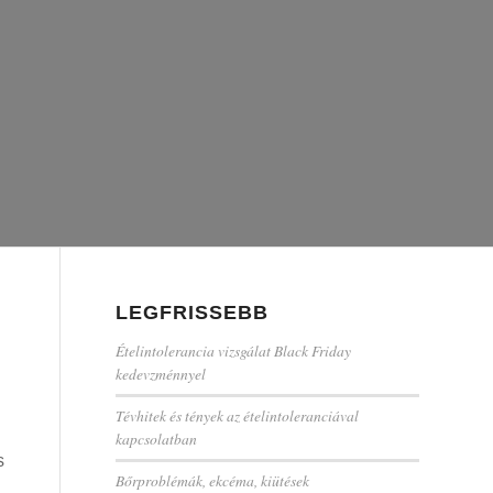
LEGFRISSEBB
Ételintolerancia vizsgálat Black Friday
kedevzménnyel
Tévhitek és tények az ételintoleranciával
kapcsolatban
s
Bőrproblémák, ekcéma, kiütések