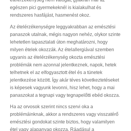
egészen pici gyermekeknél is kialakulhat és
rendszeres hasfájást, hasmenést okoz.
Az ételérzékenységre leggyakrabban az emésztési
panaszok utalnak, mégis nagyon nehéz, olykor szinte
lehetetlen tapasztalati úton meghatározni, hogy
milyen ételek okozzák. Az ételallergiával szemben
ugyanis az ételérzékenység okozta emésztési
problémák nem azonnal jelentkeznek, napok, hetek
telhetnek el az elfogyasztott étel és a tünetek
jelentkezése között. Így akár téves következtetéseket
is képesek vagyunk levonni, hisz lehet, hogy a mai
panaszokat a tegnapi vagy tegnapelőtti ebéd okozza.
Ha az orvosok szerint nincs szervi oka a
problémáinknak, akkor a rendszeres vagy visszatérő
emésztési gondokat szinte biztos, hogy valamilyen
étel vagy alapanyag okozza. Ráadásul a