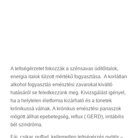
A teltségérzetet fokozzák a szénsavas üdítőitalok,
energia italok túlzott mértékű fogyasztása. A korlátlan
alkohol fogyasztás emésztési zavarokat kiváltó
hatásáról se feledkezzünk meg. Kivizsgálást igényel,
ha a helytelen életforma kizárható és a tünetek
krónikussá válnak. A krónikus emésztési panaszok
mögött állhat epebetegség, reflux ( GERD), irritábilis
bél szindróma.
Fáj, csikar, puffad, kellemetlen teltségérzés gyötör –