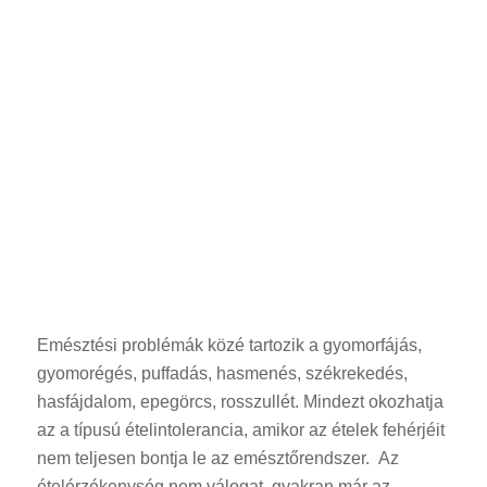
Emésztési problémák közé tartozik a gyomorfájás,
gyomorégés, puffadás, hasmenés, székrekedés,
hasfájdalom, epegörcs, rosszullét. Mindezt okozhatja
az a típusú ételintolerancia, amikor az ételek fehérjéit
nem teljesen bontja le az emésztőrendszer. Az
ételérzékenység nem válogat, gyakran már az