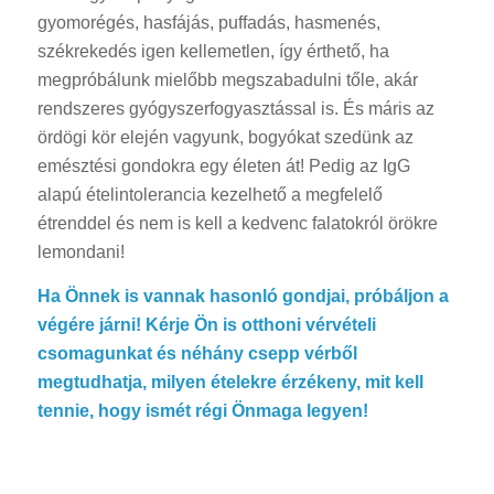
gyomorégés, hasfájás, puffadás, hasmenés,
székrekedés igen kellemetlen, így érthető, ha
megpróbálunk mielőbb megszabadulni tőle, akár
rendszeres gyógyszerfogyasztással is. És máris az
ördögi kör elején vagyunk, bogyókat szedünk az
emésztési gondokra egy életen át! Pedig az IgG
alapú ételintolerancia kezelhető a megfelelő
étrenddel és nem is kell a kedvenc falatokról örökre
lemondani!
Ha Önnek is vannak hasonló gondjai, próbáljon a
végére járni! Kérje Ön is otthoni vérvételi
csomagunkat és néhány csepp vérből
megtudhatja, milyen ételekre érzékeny, mit kell
tennie, hogy ismét régi Önmaga legyen!