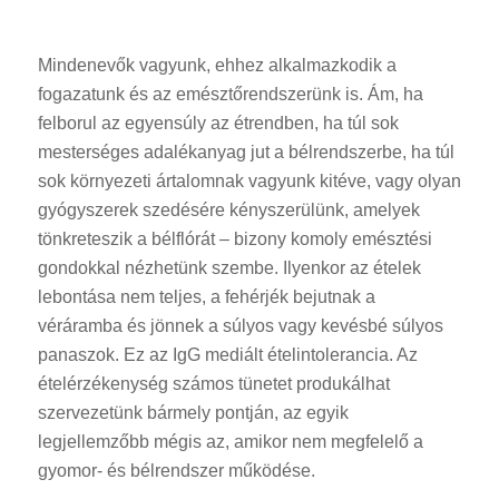
Mindenevők vagyunk, ehhez alkalmazkodik a
fogazatunk és az emésztőrendszerünk is. Ám, ha
felborul az egyensúly az étrendben, ha túl sok
mesterséges adalékanyag jut a bélrendszerbe, ha túl
sok környezeti ártalomnak vagyunk kitéve, vagy olyan
gyógyszerek szedésére kényszerülünk, amelyek
tönkreteszik a bélflórát – bizony komoly emésztési
gondokkal nézhetünk szembe. Ilyenkor az ételek
lebontása nem teljes, a fehérjék bejutnak a
véráramba és jönnek a súlyos vagy kevésbé súlyos
panaszok. Ez az IgG mediált ételintolerancia. Az
ételérzékenység számos tünetet produkálhat
szervezetünk bármely pontján, az egyik
legjellemzőbb mégis az, amikor nem megfelelő a
gyomor- és bélrendszer működése.