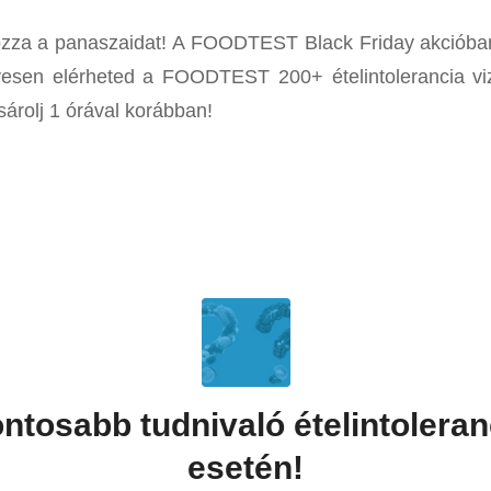
kozza a panaszaidat! A FOODTEST Black Friday akciób
sen elérheted a FOODTEST 200+ ételintolerancia vizs
sárolj 1 órával korábban!
ontosabb tudnivaló ételintolera
esetén!