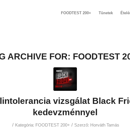
FOODTEST 200+
Tünetek
Étel
G ARCHIVE FOR:
FOODTEST 2
lintolerancia vizsgálat Black Fr
kedevzménnyel
/
/
Kategória:
FOODTEST 200+
Szerző:
Horváth Tamás