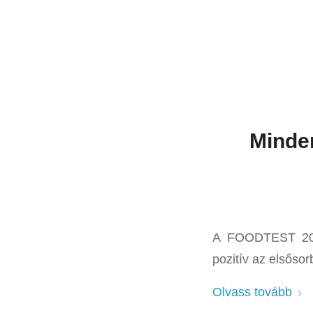
Minden
A FOODTEST 200+
pozitív az elsősor
Olvass tovább