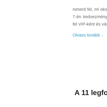
Ismerd fel, mi o
7-én kedvezménye
fel VIP-ként és vá
Olvass tovább
A 11 legf