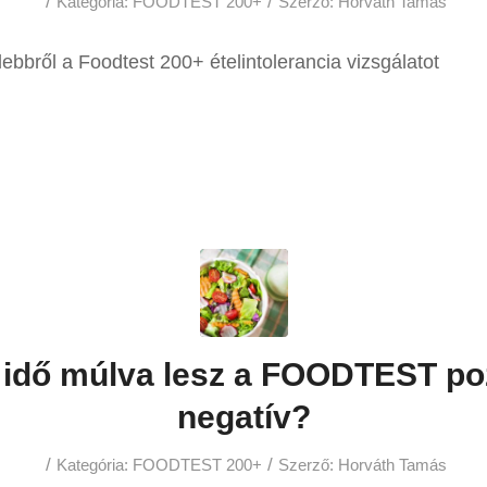
/
/
Kategória:
FOODTEST 200+
Szerző:
Horváth Tamás
ebbről a Foodtest 200+ ételintolerancia vizsgálatot
idő múlva lesz a FOODTEST poz
negatív?
/
/
Kategória:
FOODTEST 200+
Szerző:
Horváth Tamás