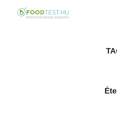
TA
Éte