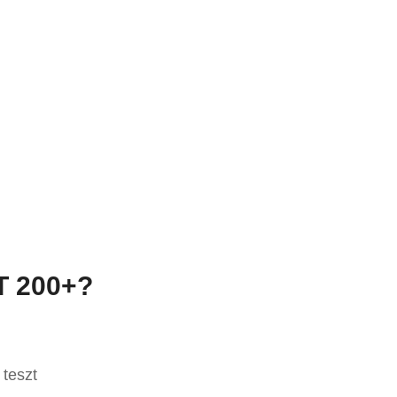
T 200+?
 teszt