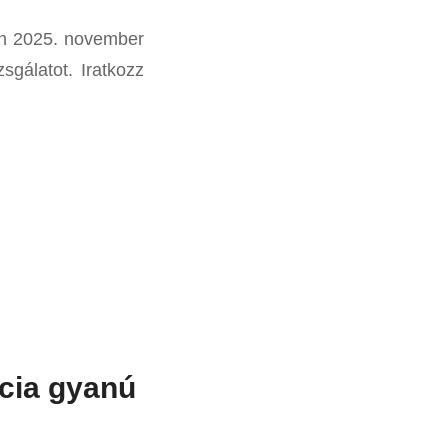
an 2025. november
gálatot. Iratkozz
ncia gyanú