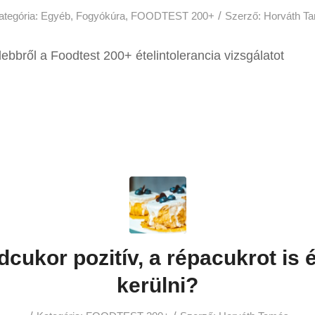
/
ategória:
Egyéb
,
Fogyókúra
,
FOODTEST 200+
Szerző:
Horváth T
ebbről a Foodtest 200+ ételintolerancia vizsgálatot
dcukor pozitív, a répacukrot is
kerülni?