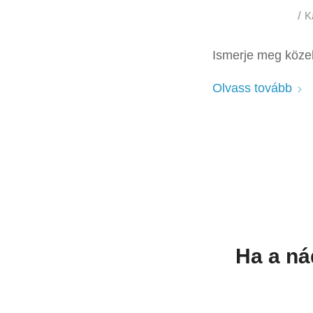
/
K
Ismerje meg közel
Olvass tovább
Ha a ná