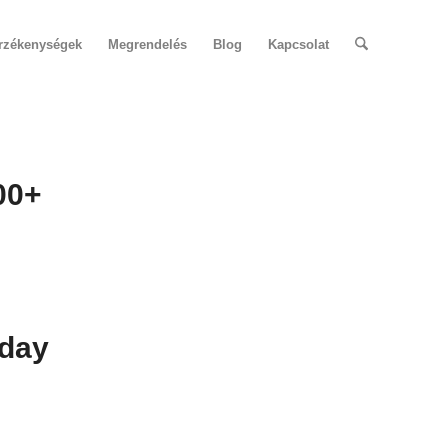
érzékenységek
Megrendelés
Blog
Kapcsolat
00+
iday