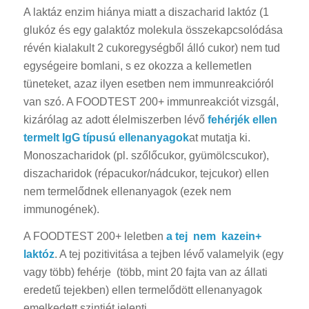
A laktáz enzim hiánya miatt a diszacharid laktóz (1
glukóz és egy galaktóz molekula összekapcsolódása
révén kialakult 2 cukoregységből álló cukor) nem tud
egységeire bomlani, s ez okozza a kellemetlen
tüneteket, azaz ilyen esetben nem immunreakcióról
van szó. A FOODTEST 200+ immunreakciót vizsgál,
kizárólag az adott élelmiszerben lévő
fehérjék ellen
termelt IgG típusú ellenanyagok
at mutatja ki.
Monoszacharidok (pl. szőlőcukor, gyümölcscukor),
diszacharidok (répacukor/nádcukor, tejcukor) ellen
nem termelődnek ellenanyagok (ezek nem
immunogének).
A FOODTEST 200+ leletben
a tej
nem kazein+
laktóz
. A tej pozitivitása a tejben lévő valamelyik (egy
vagy több) fehérje (több, mint 20 fajta van az állati
eredetű tejekben) ellen termelődött ellenanyagok
emelkedett szintjét jelenti.