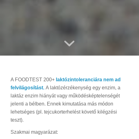
A FOODTEST 200+
laktózintoleranciára nem ad
felvilágosítást.
A laktózérzékenység egy enzim, a
laktáz enzim hiányát vagy működésképtelenségét
jelenti a bélben. Ennek kimutatása más módon
lehetséges (pl. tejcukorterhelést követő kilégzési
teszt).
Szakmai magyarázat: