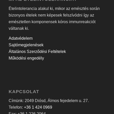
Ételintolerancia alakul ki, mikor az emésztés során
bizonyos ételek nem képesek felszívódni így az
emésztetlen komponensek kóros immunreakciót
váltanak ki.
Adatvédelem
Sajtómegjelenések
Általános Szerződési Feltételek
Működési engedély
KAPCSOLAT
Címünk: 2049 Diósd, Álmos fejedelem u. 27.
Telefon:
+36 1 424 0969
Fax: +36 1 226 2064