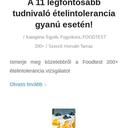
A 11 legfontosabb
tudnivaló ételintolerancia
gyanú esetén!
/
Kategória:
Egyéb
,
Fogyókúra
,
FOODTEST
/
200+
Szerző:
Horváth Tamás
Ismerje meg közelebbről a Foodtest 200+
ételintolerancia vizsgálatot
Olvass tovább