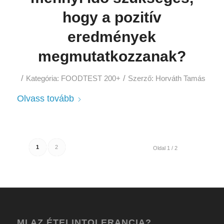
hogy a pozitív
eredmények
megmutatkozzanak?
/
/
Kategória:
FOODTEST 200+
Szerző:
Horváth Tamás
Olvass tovább
1
2
Oldal 1 / 2
MI AZ ÉTELINTOLERANCIA?