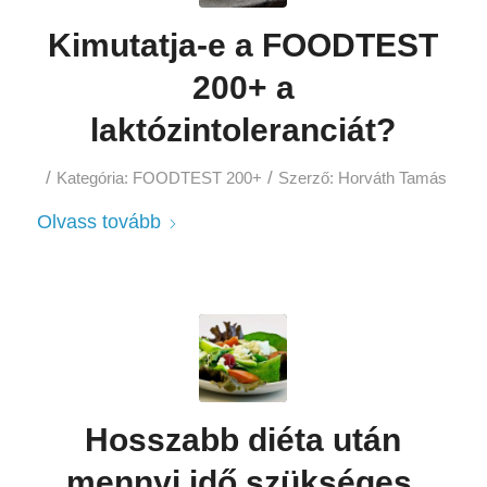
Kimutatja-e a FOODTEST
200+ a
laktózintoleranciát?
/
/
Kategória:
FOODTEST 200+
Szerző:
Horváth Tamás
Olvass tovább
Hosszabb diéta után
mennyi idő szükséges,