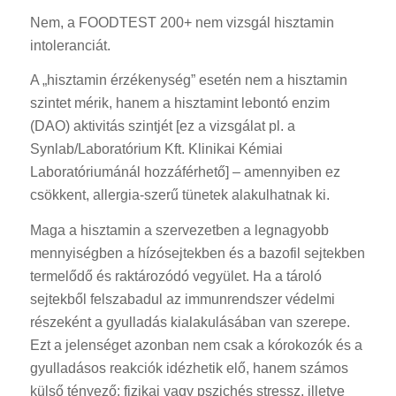
Nem, a FOODTEST 200+ nem vizsgál hisztamin
intoleranciát.
A „hisztamin érzékenység” esetén nem a hisztamin
szintet mérik, hanem a hisztamint lebontó enzim
(DAO) aktivitás szintjét [ez a vizsgálat pl. a
Synlab/Laboratórium Kft. Klinikai Kémiai
Laboratóriumánál hozzáférhető] – amennyiben ez
csökkent, allergia-szerű tünetek alakulhatnak ki.
Maga a hisztamin a szervezetben a legnagyobb
mennyiségben a hízósejtekben és a bazofil sejtekben
termelődő és raktározódó vegyület. Ha a tároló
sejtekből felszabadul az immunrendszer védelmi
részeként a gyulladás kialakulásában van szerepe.
Ezt a jelenséget azonban nem csak a kórokozók és a
gyulladásos reakciók idézhetik elő, hanem számos
külső tényező: fizikai vagy pszichés stressz, illetve