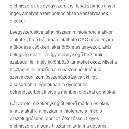
élelmiszerek és gyógyszerek is, tehát számos olyan
inger, amelyet a test potenciálisan veszélyesnek
érzékel.
Leegyszerűsítve tehát hisztamin intolerancia akkor
alakul ki, ha a bélfalban található DAO nevű enzim
működése csökken, akár örökletes tényezők, akár
betegség miatt – és így mennyiségű hisztamin
szabadul fel, mely különböző tüneteket okoz. Mivel a
hisztamin jellemzően a simaizomból felépülő
szervekben izom összehúzódást vált ki, így
elsősorban a légutakban, a gyomor és
bélrendszerben, illetve a méhben okozhat gondokat.
Bár az étel-érzékenységtől eltérő módon és okok
miatt alakul ki a hisztamin intolerancia, mégis
összefüggésben lehet az étkezéssel. Egyes
élelmiszerek magas hisztamin tartalma ugyanis