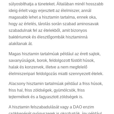
súlyosbíthatja a tüneteket. Általában minél hosszabb
ideig érlelt vagy erjesztett az élelmiszer, annál
magasabb lehet a hisztamin tartalma, ennek oka,
hogy az érlelés, tárolás során szabad aminosavak
szabadulnak fel az ételekből, amit bizonyos
baktériumok és élesztőgombák hisztaminná
alakítanak át.
Magas hisztamin tartalmúak például az érett sajtok,
savanyúságok, borok, feldolgozott füstölt húsok,
halak és konzervek, illetve a nem megfelelő
élelmiszeripari feldolgozás miatti szennyezett ételek.
Alacsony hisztamin tartalmúak például a friss húsok,
friss hal, friss zöldségek, gyümölcsök, friss
tejtermékek és a fagyasztott zöldségek is.
A hisztamin felszabadulását vagy a DAO enzim
csökkenését gyógyszerek is okozhatják, így például