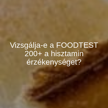
Vizsgálja-e a FOODTEST
200+ a hisztamin
érzékenységet?